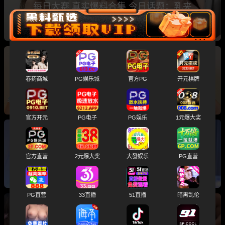
每日大赛 真实爆料合集 今日话题：乳夹
每日大赛 真实爆料合集 今日话题：好利来制服
春药商城
PG娱乐城
官方PG
开元棋牌
官方开元
PG电子
PG娱乐
1元爆大奖
每日大赛 真实爆料合集 今日话题：性感肚兜
官方直营
2元爆大奖
大發娱乐
PG直营
PG直营
33直播
51直播
暗黑乱伦