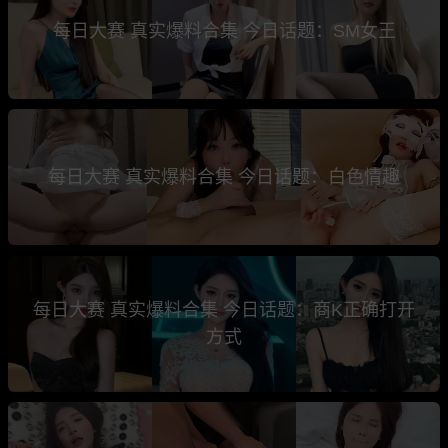
每日大赛 真实爆料合集 今日话题：SM女王
每日大赛 真实爆料合集 今日话题：白色情趣
每日大赛 真实爆料合集 今日话题：商K正确打开
方式