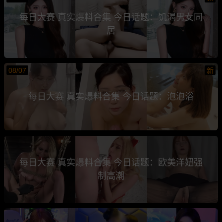
每日大赛 真实爆料合集 今日话题：饥渴男女同
居
08/07
新
每日大赛 真实爆料合集 今日话题：泡泡浴
每日大赛 真实爆料合集 今日话题：欧美洋妞强
制高潮