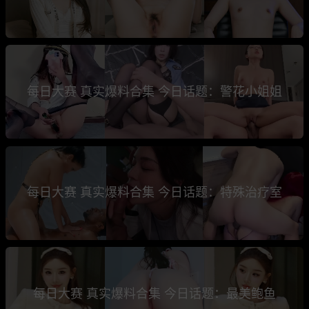
每日大赛 真实爆料合集 今日话题：警花小姐姐
每日大赛 真实爆料合集 今日话题：特殊治疗室
每日大赛 真实爆料合集 今日话题：最美鲍鱼