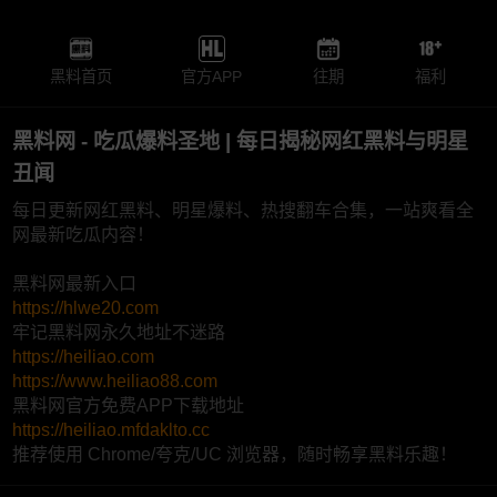
黑料首页
官方APP
往期
福利
黑料网 - 吃瓜爆料圣地 | 每日揭秘网红黑料与明星
丑闻
每日更新网红黑料、明星爆料、热搜翻车合集，一站爽看全
网最新吃瓜内容！
黑料网最新入口
https://hlwe20.com
牢记黑料网永久地址不迷路
https://heiliao.com
https://www.heiliao88.com
黑料网官方免费APP下载地址
https://heiliao.mfdaklto.cc
推荐使用 Chrome/夸克/UC 浏览器，随时畅享黑料乐趣！