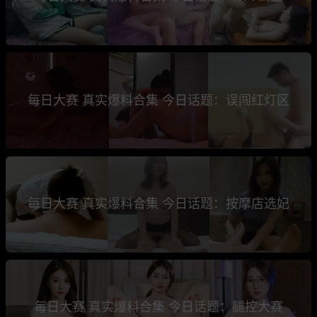
每日大赛 真实爆料合集 今日话题：误闯红灯区
每日大赛 真实爆料合集 今日话题：按摩店选妃
每日大赛 真实爆料合集 今日话题：腿控大赛