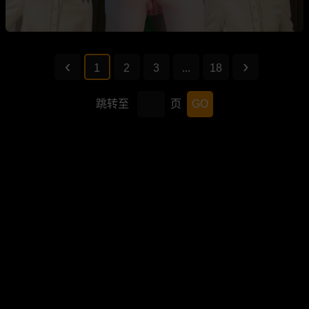
1
2
3
...
18
跳转至
页
GO