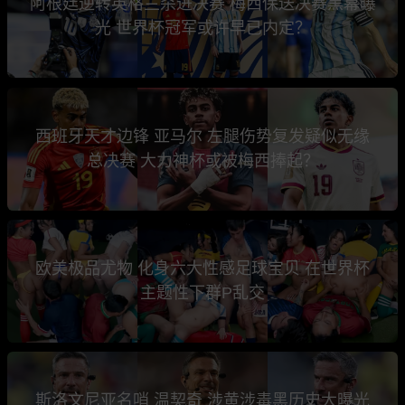
阿根廷逆转英格兰杀进决赛 梅西保送决赛黑幕曝
光 世界杯冠军或许早已内定？
西班牙天才边锋 亚马尔 左腿伤势复发疑似无缘
总决赛 大力神杯或被梅西捧起？
欧美极品尤物 化身六大性感足球宝贝 在世界杯
主题性下群P乱交
斯洛文尼亚名哨 温契奇 涉黄涉毒黑历史大曝光