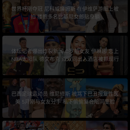
世界杯刚夺冠 尼科威廉姆斯 在伊维萨游艇上被
拍 搂抱多名比基尼女郎贴身躺
体坛记者爆出炸裂新闻 C罗前女友 伊琳娜 恋上
NBA太阳队 德文布克 双双同出入酒店被抓现行
巴西足球运动员 维尼修斯 被骂下巴丑报复性医
美 5月刚与女友分手 私下偷偷复合陪同变脸