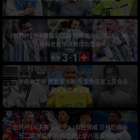
世界杯1/4决赛精彩回顾 阿根廷3-1完胜瑞士 期
待梅老板半决赛成功晋级
25岁南非国脚 杰登亚当斯 在家中浴室上吊自杀
愿天堂仍有足球
世界杯1/4决赛 英格兰2-1取胜挪威 贝林厄姆梅
开二度推射绝杀 哈兰德止步八强深感惋惜