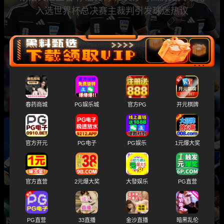
入选世界杯总决赛主裁判引发球迷热议
2026世界杯总决赛前瞻分析 卫冕冠军阿根廷与
西班牙将上演巅峰之战
春药商城
PG娱乐城
官方PG
开元棋牌
世界杯半决赛 阿根廷2-1绝杀英格兰 三狮军团止
官方开元
PG电子
PG娱乐
1元爆大奖
步四强 梅西带队杀进总决赛
官方直营
2元爆大奖
大發娱乐
PG直营
2026美加墨世界杯半决赛 阿根廷对阵英格兰 梅
PG直营
33直播
金沙直播
暗黑乱伦