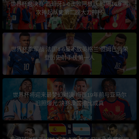
世界杯总决赛 西班牙1-0击败阿根廷 时隔16年再
次捧起队史第二座大力神杯
世界杯季军战 法国4-6虽不敌英格兰 但姆巴佩荣
登历史射手榜第一人
世界杯将迎来最梦幻对决 梅西19年前与亚马尔
旧照曝光 决赛澡盆德比成真