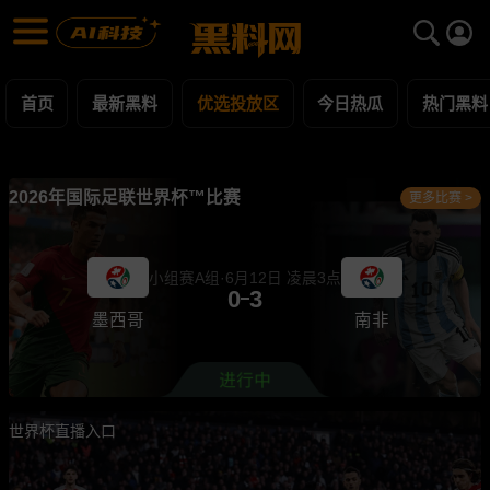
优选投放区 黑料合集 - 黑料网
优选投放区 每日更新黑料吃瓜爆料
首页
最新黑料
优选投放区
今日热瓜
热门黑料
2026年国际足联世界杯™比赛
更多比赛 >
小组赛A组·6月12日 凌晨3点
0
3
墨西哥
南非
世界杯直播入口