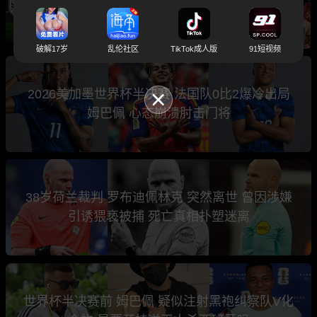
西今晚还能续写传奇吗？
破解17岁
乱伦社区
TikTok成人版
91短视频
2026美加墨世界杯半决赛 法国队0比2爆冷出局
姆巴佩 心态崩溃肘击门将
38岁荷兰裁判 罗布迪佩林克 突然离世 曾因涉嫌
引诱猥亵被捕 死亡真相扑塑迷离
世界杯半决赛前 姆巴佩 疑似注射黑袍纠察队V化