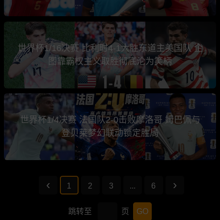
世界杯1/16决赛 比利时4-1大胜东道主美国队 企
图靠霸权主义取胜彻底沦为笑柄
世界杯1/4决赛 法国队2-0击败摩洛哥 姆巴佩与
登贝莱梦幻联动锁定胜局
1
2
3
...
6
跳转至
页
GO