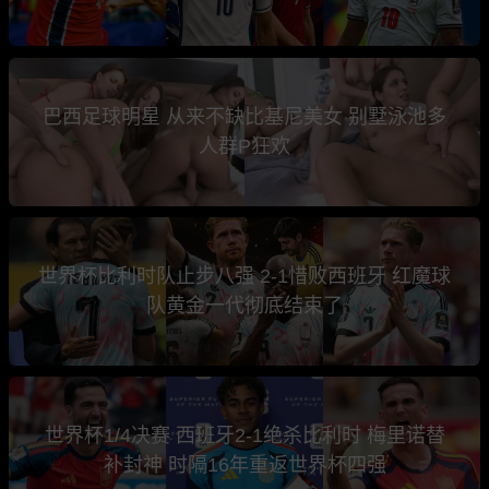
巴西足球明星 从来不缺比基尼美女 别墅泳池多
人群P狂欢
世界杯比利时队止步八强 2-1惜败西班牙 红魔球
队黄金一代彻底结束了
世界杯1/4决赛 西班牙2-1绝杀比利时 梅里诺替
补封神 时隔16年重返世界杯四强