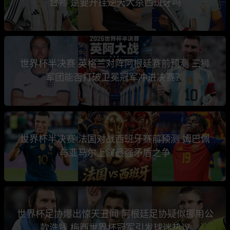
合物 是要开挂逆天大杀西班牙吗
世界杯半决赛 英格兰对阵阿根廷赛前预测 三狮
军团能否打破卫冕冠军冲进决赛？
世界杯半决赛 法国对战西班牙赛前预测 姆巴佩
与亚马尔上演最强矛盾之争
世界杯足协爆出惊天丑闻 阿根廷足协疑似挪用公
款洗钱 梅西世界杯冠军引发球迷热议