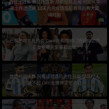
西班牙冠军 弗兰托雷斯 身陷出轨丑闻 与妮可华
莱士传出丑闻 10天内完成情场和赛场的两大巅
峰时刻
巴黎热吻并肩约会 CardiB 和爆帅门将疑似恋情
前女友曝光家暴和出轨
世界杯总决赛 阿根廷创造历史性丑闻 球场打人
输不起 UFC金腰带实至名归